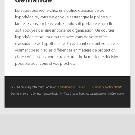
Lorsque vous recherchez une police d’assurance vie
hypothécaire, vous devez vous assurer que la police sur
laquelle vous arrêterez votre choix soit portable et qu’elle
soit appuyée par une importante organisation. Un courtier
hypothécaire pourra discuter avec vous de votre offre
d’assurance vie hypothécaire. En évaluant ce dont vous avez
vraiment besoin et les différences en matière de protection
et de coût, il vous permettra de prendre la meilleure décision
possible pour vous et vos proches.
© 2026 Centres Hypothécaires Dominion
Conditions d’utilisation
|
Politique de confidentialité
Dominion Lending Centres Mortgage Evolution West. Chaque franchise est autonome et indépendante.