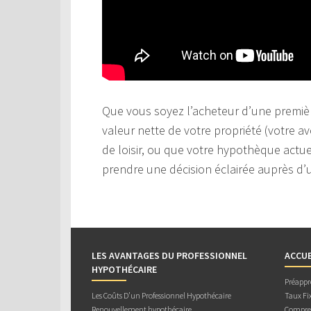
Que vous soyez l’acheteur d’une premièr
valeur nette de votre propriété (votre av
de loisir, ou que votre hypothèque actuel
prendre une décision éclairée auprès d’u
LES AVANTAGES DU PROFESSIONNEL
ACCUE
HYPOTHÉCAIRE
Préappr
Les Coûts D’un Professionnel Hypothécaire
Taux Fix
Renouvellement hypothécaire
Compren