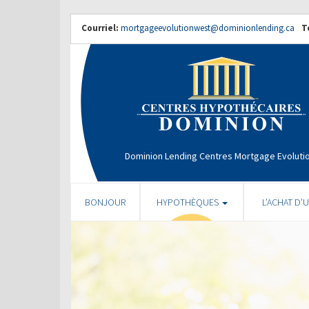
Courriel:
mortgageevolutionwest@dominionlending.ca
T
Dominion Lending Centres Mortgage Evoluti
BONJOUR
HYPOTHÈQUES
L’ACHAT D’