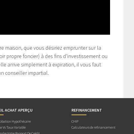
e maison, que vous désiriez emprunter sur la
oir propre foncier) à des fins d’investissement ou
le arrive simplement à expiration, il vous faut
n conseiller impartial.
IL ACHAT APERÇU
REFINANCEMENT
obation Hypothécaire
CHIP
e Vs Taux Variable
Calculateurs de refinancement
dre Votre Rapport De Crédit