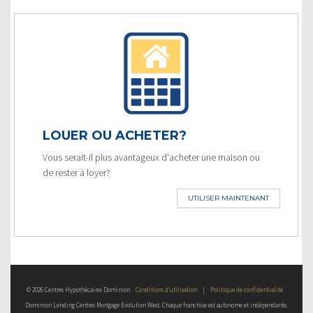
LOUER OU ACHETER?
Vous serait-il plus avantageux d'acheter une maison ou
de rester à loyer?
UTILISER MAINTENANT
© 2026 Centres Hypothécaires Dominion
Conditions d’utilisation
|
Politique de confidentialité
Dominion Lending Centres Mortgage Evolution West. Chaque franchise est autonome et indépendante.